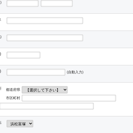
)
ス
)
号
号
(自動入力)
所
都道府県
市区町村
先