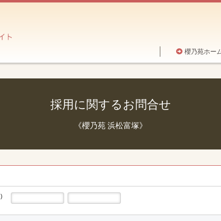
櫻乃苑ホー
採用に関するお問合せ
《櫻乃苑 浜松富塚》
)