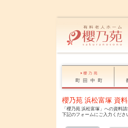
櫻乃苑 浜松富塚 資
「櫻乃苑 浜松富塚」への資料
下記のフォームにご入力くださ