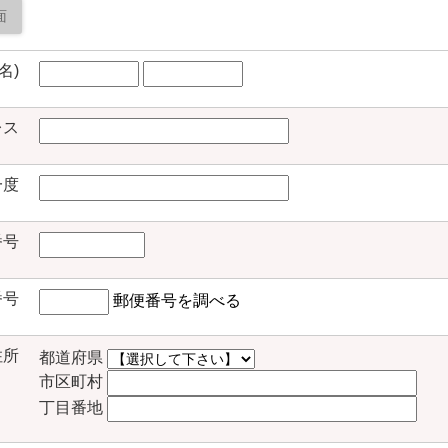
面
名)
レス
一度
番号
番号
郵便番号を調べる
住所
都道府県
市区町村
丁目番地