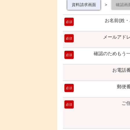
資料請求画面
>
確認画
お名前(姓・
必須
メールアド
必須
確認のためもう
必須
お電話
郵便
必須
ご
必須